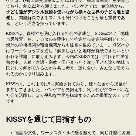
ゲアは、(独)国際交流基金より2018年度「地球市民賞」を受賞し
ており、創立22年を迎えました。 パンゲアでは、創立時から、
子ども達がデジタル技術を使いながら様々な世界の子ども達と協
働
し、問題解決できるスキルを身に付けることが最も重要であ
る、という理念を持っています。
KISSYは、多様性を受け入れる社会の形成と、SDGsの4.7「地球
市民教育」を、デジタルを駆使して推進する先進的事例として、
海外の学術機関や報道機関からも注目を集めています。KISSYで
はワークショップを通し「解決しないと地球が持続できないとい
われる課題」に取り組みます。今回のKISSYでは、揺れる世界情
勢の中、人種・言語・宗教・国がまったく違う子ども達が地球市
民として何ができるのかを共に考え、話し合い、みんなに伝えら
れるのかに取り組みます。
KISSYは、これまでに9回実施されており、様々な国から児童が
参加してきました。パンゲアが見据える、次世代がグローバルな
社会で活躍し、より平和な世界を構築するための重要なステップ
です。
KISSYを通じて目指すもの
言語や文化、ワークスタイルの壁を越えて、同じ課題に各国