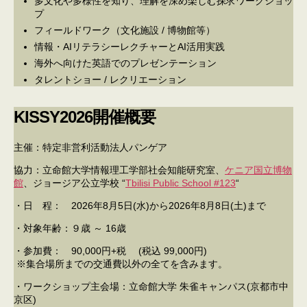
多文化や多様性を知り、理解を深め楽しむ探求ワークショッ
プ
フィールドワーク（文化施設 / 博物館等）
情報・AIリテラシーレクチャーとAI活用実践
海外へ向けた英語でのプレゼンテーション
タレントショー / レクリエーション
KISSY2026開催概要
主催：特定非営利活動法人パンゲア
協力：立命館大学情報理工学部社会知能研究室、
ケニア国立博物
館
、ジョージア公立学校 “
Tbilisi Public School #123
“
・日 程： 2026年8月5日(水)から2026年8月8日(土)まで
・対象年齢：９歳 ～ 16歳
・参加費： 90,000円+税 (税込 99,000円)
※集合場所までの交通費以外の全てを含みます。
・ワークショップ主会場：立命館大学 朱雀キャンパス(京都市中
京区)